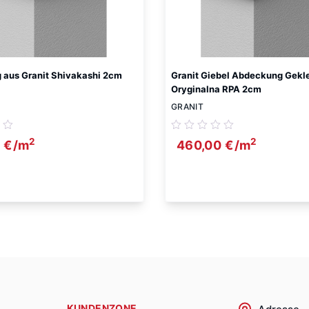
aus Granit Shivakashi 2cm
Granit Giebel Abdeckung Gekl
Oryginalna RPA 2cm
GRANIT
2
2
0
€
/m
460,00
€
/m
KUNDENZONE