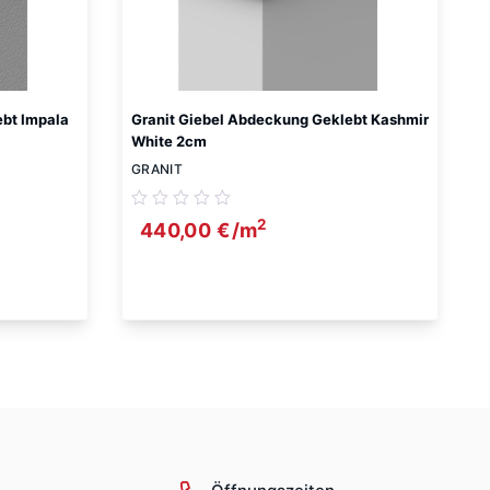
ebt Impala
Granit Giebel Abdeckung Geklebt Kashmir
White 2cm
GRANIT
2
440,00
€
/m