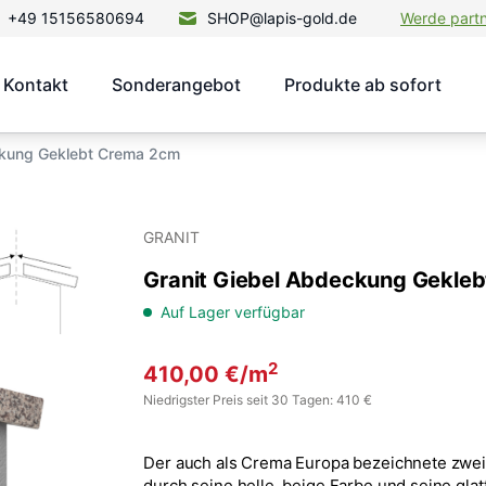
+49 15156580694
SHOP@lapis-gold.de
Werde part
Kontakt
Sonderangebot
Produkte ab sofort
ckung Geklebt Crema 2cm
GRANIT
Granit Giebel Abdeckung Gekle
Auf Lager verfügbar
2
410,00
€
/m
Niedrigster Preis seit 30 Tagen: 410 €
Der auch als Crema Europa bezeichnete zweis
durch seine helle, beige Farbe und seine glat