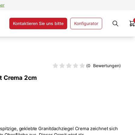
ner
Kontaktieren Sie uns bitte
Konfigurator
(
0
Bewertungen)
bt Crema 2cm
pitzige, geklebte Granitdachziegel Crema zeichnet sich
te Oberfläche aus. Dieser Granit wird als