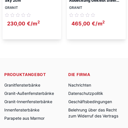
Sky 2cm
Abdeckung Geklebt Steel
Grey Antiquität 2cm
GRANIT
GRANIT
2
2
230,00
€
/m
465,00
€
/m
PRODUKTANGEBOT
DIE FIRMA
Granitfensterbänke
Nachrichten
Granit-Außenfensterbänke
Datenschutzpolitik
Granit-Innenfensterbänke
Geschäftsbedingungen
Innenfensterbänke
Belehrung über das Recht
zum Widerruf des Vertrags
Parapete aus Marmor