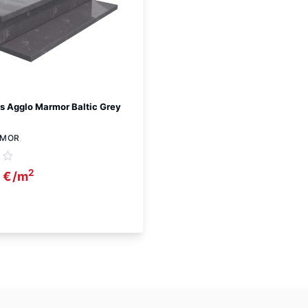
s Agglo Marmor Baltic Grey
RMOR
2
0
€
/m