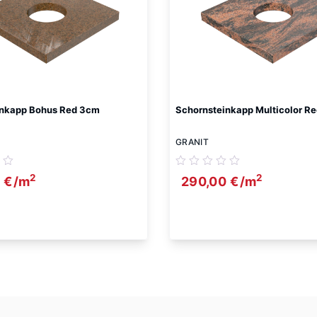
inkapp Bohus Red 3cm
Schornsteinkapp Multicolor R
GRANIT
2
2
0
€
/m
290,00
€
/m