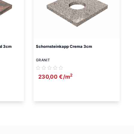
ed 3cm
Schornsteinkapp Crema 3cm
GRANIT
2
230,00
€
/m