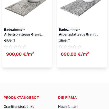
Badezimmer-
Badezimmer-
Arbeitsplatteaus Granit
Arbeitsplatteaus Granit
Viscont White 5cm
Polnischer Strzegom 5cm
GRANIT
GRANIT
2
2
900,00
€
/m
690,00
€
/m
PRODUKTANGEBOT
DIE FIRMA
Granitfensterbänke
Nachrichten