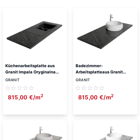
Küchenarbeitsplatte aus
Badezimmer-
Granit Impala Oryginalna
Arbeitsplatteaus Granit
RPA 5cm
Impala Oryginalna RPA 5cm
GRANIT
GRANIT
2
2
815,00
€
/m
815,00
€
/m