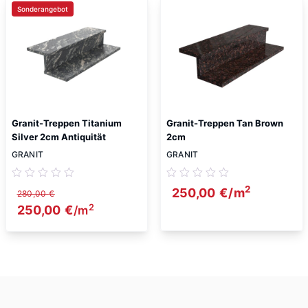
Sonderangebot
Granit-Treppen Titanium
Granit-Treppen Tan Brown
Silver 2cm Antiquität
2cm
GRANIT
GRANIT
2
250,00
€
/m
280,00
€
2
Ursprünglicher Preis war: 280,00 €
250,00
€
Aktueller Preis ist: 250,00 €.
/m