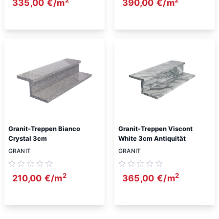
2
2
335,00
€
/m
390,00
€
/m
Granit-Treppen Bianco
Granit-Treppen Viscont
Crystal 3cm
White 3cm Antiquität
GRANIT
GRANIT
2
2
210,00
€
/m
365,00
€
/m