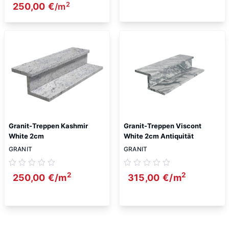
2
Ursprünglicher Preis war: 280,00 €
250,00
€
Aktueller Preis ist: 250,00 €.
/m
Granit-Treppen Kashmir
Granit-Treppen Viscont
White 2cm
White 2cm Antiquität
GRANIT
GRANIT
2
2
250,00
€
/m
315,00
€
/m