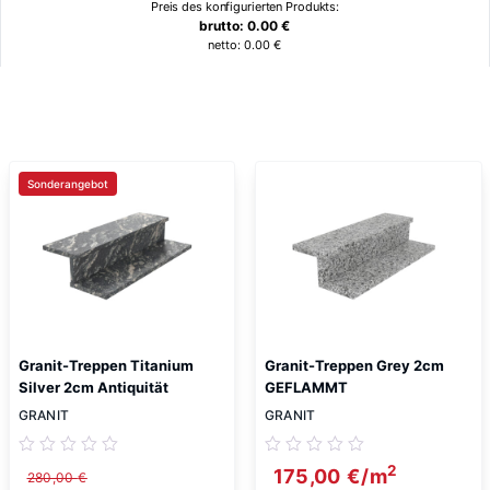
Preis des konfigurierten Produkts:
brutto:
0.00
€
netto:
0.00
€
Ähnliche Produkte
Sonderangebot
Granit-Treppen Titanium
Granit-Treppen Grey 2cm
Silver 2cm Antiquität
GEFLAMMT
GRANIT
GRANIT
2
175,00
€
/m
280,00
€