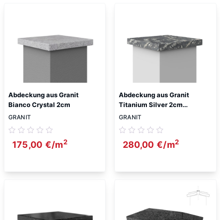
Abdeckung aus Granit
Abdeckung aus Granit
Bianco Crystal 2cm
Titanium Silver 2cm
Antiquität
GRANIT
GRANIT
2
2
175,00
€
/m
280,00
€
/m