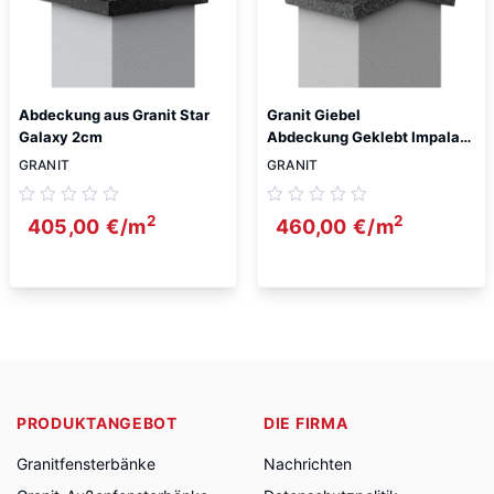
Abdeckung aus Granit Star
Granit Giebel
Galaxy 2cm
Abdeckung Geklebt Impala
Oryginalna RPA 2cm
GRANIT
GRANIT
2
2
405,00
€
/m
460,00
€
/m
PRODUKTANGEBOT
DIE FIRMA
Granitfensterbänke
Nachrichten