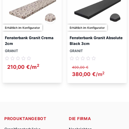
Erhältlich im Konfigurator
Erhältlich im Konfigurator
Fensterbank Granit Crema
Fensterbank Granit Absolute
2cm
Black 3cm
GRANIT
GRANIT
2
210,00
€
/m
400,00
€
2
Ursprünglicher Preis w
380,00
€
Aktueller Pre
/m
PRODUKTANGEBOT
DIE FIRMA