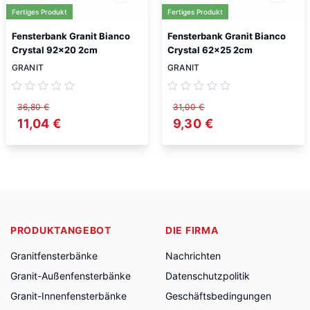
Fertiges Produkt
Fertiges Produkt
Fensterbank Granit Bianco
Fensterbank Granit Bianco
Crystal 92×20 2cm
Crystal 62×25 2cm
GRANIT
GRANIT
36,80
€
31,00
€
Ursprünglicher Preis war: 36,80 €
11,04
€
Aktueller Preis ist: 11,04 €.
Ursprünglicher Preis wa
9,30
€
Aktueller Preis i
PRODUKTANGEBOT
DIE FIRMA
Granitfensterbänke
Nachrichten
Granit-Außenfensterbänke
Datenschutzpolitik
Granit-Innenfensterbänke
Geschäftsbedingungen