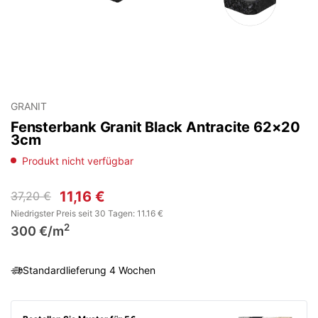
GRANIT
Fensterbank Granit Black Antracite 62×20
3cm
Produkt nicht verfügbar
11,16
€
37,20
€
Ursprünglicher
Aktueller
Niedrigster Preis seit 30 Tagen: 11.16 €
Preis
Preis
2
300 €/m
war:
ist:
37,20 €
11,16 €.
Standardlieferung 4 Wochen