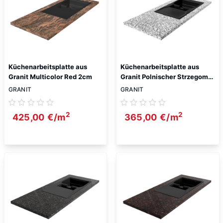
Küchenarbeitsplatte aus
Küchenarbeitsplatte aus
Granit Multicolor Red 2cm
Granit Polnischer Strzegom
2cm
GRANIT
GRANIT
2
2
425,00
€
/m
365,00
€
/m