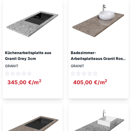
Küchenarbeitsplatte aus
Badezimmer-
Granit Grey 3cm
Arbeitsplatteaus Granit Rosa
Porino 3cm
GRANIT
GRANIT
2
2
345,00
€
/m
405,00
€
/m