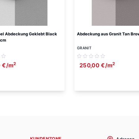
bel Abdeckung Geklebt Black
Abdeckung aus Granit Tan Br
2cm
GRANIT
2
2
0
€
/m
250,00
€
/m
KUNDENZONE