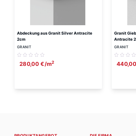
Abdeckung aus Granit Silver Antracite
Granit Gie
2cm
Antracite 
GRANIT
GRANIT
2
280,00
€
/m
440,0
PRODUKTANGEBOT
DIE FIRMA