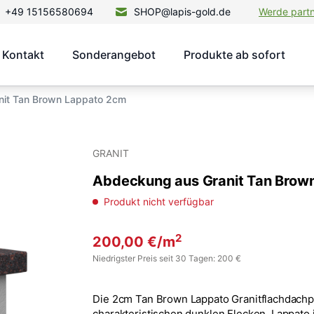
+49 15156580694
SHOP@lapis-gold.de
Werde part
Kontakt
Sonderangebot
Produkte ab sofort
nit Tan Brown Lappato 2cm
GRANIT
Abdeckung aus Granit Tan Brow
Produkt nicht verfügbar
2
200,00
€
/m
Niedrigster Preis seit 30 Tagen: 200 €
Die 2cm Tan Brown Lappato Granitflachdachpfa
charakteristischen dunklen Flecken. Lappato 