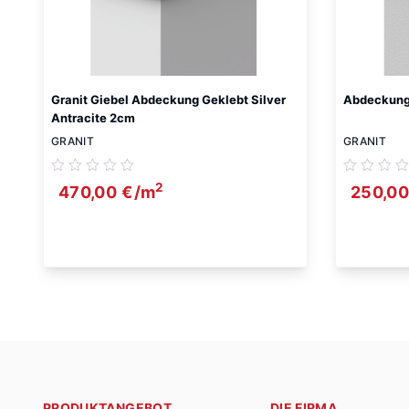
Granit Giebel Abdeckung Geklebt Silver
Abdeckung 
Antracite 2cm
GRANIT
GRANIT
2
470,00
€
/m
250,0
PRODUKTANGEBOT
DIE FIRMA