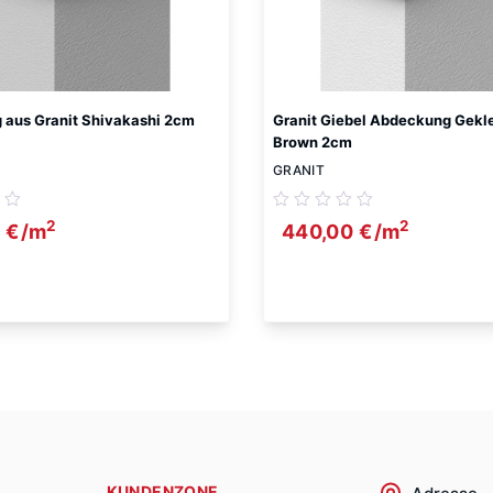
aus Granit Shivakashi 2cm
Granit Giebel Abdeckung Gekl
Brown 2cm
GRANIT
2
2
0
€
/m
440,00
€
/m
KUNDENZONE