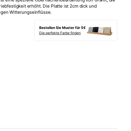
ebfestigkeit erhöht. Die Platte ist 2cm dick und
egen Witterungseinflüsse.
Bestellen Sie Muster für 5€
Die perfekte Farbe finden