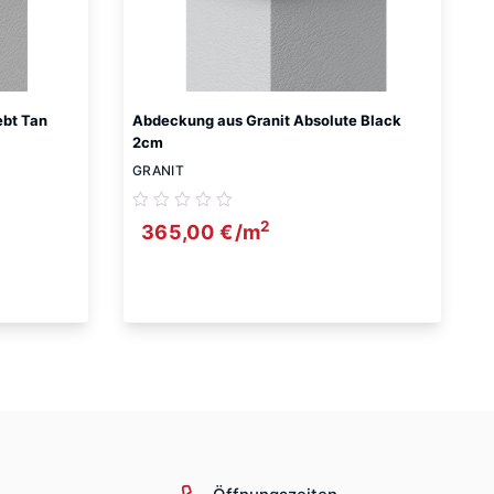
ebt Tan
Abdeckung aus Granit Absolute Black
2cm
GRANIT
2
365,00
€
/m