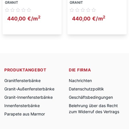
Grey 2cm
GRANIT
GRANIT
2
2
440,00
€
/m
440,00
€
/m
PRODUKTANGEBOT
DIE FIRMA
Granitfensterbänke
Nachrichten
Granit-Außenfensterbänke
Datenschutzpolitik
Granit-Innenfensterbänke
Geschäftsbedingungen
Innenfensterbänke
Belehrung über das Recht
zum Widerruf des Vertrags
Parapete aus Marmor